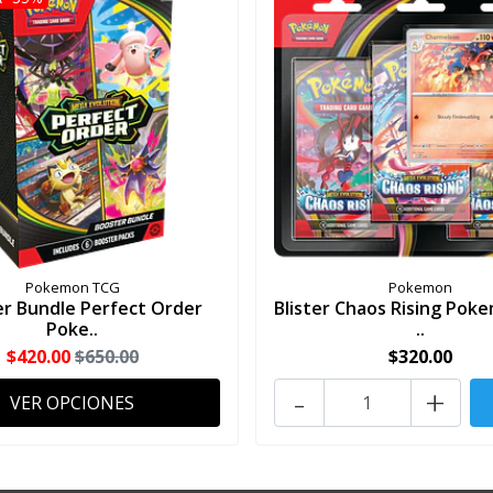
Pokemon TCG
Pokemon
r Bundle Perfect Order
Blister Chaos Rising Po
Poke..
..
$420.00
$650.00
$320.00
-
+
VER OPCIONES