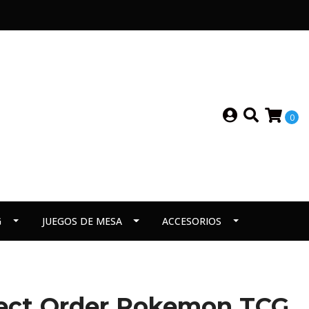
0
G
JUEGOS DE MESA
ACCESORIOS
rfect Order Pokemon TCG