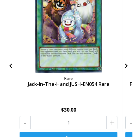
Rare
Jack-In-The-Hand JUSH-EN054 Rare
Fr
$30.00
-
+
-