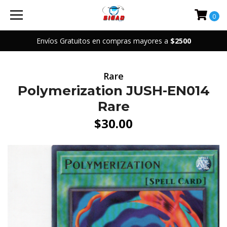
0
Envíos Gratuitos en compras mayores a
$2500
Rare
Polymerization JUSH-EN014
Rare
$30.00