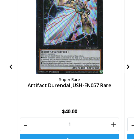
Super Rare
Artifact Durendal JUSH-EN057 Rare
Ar
$40.00
-
+
-