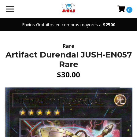
0
Envíos Gratuitos en compras mayores a
$2500
Rare
Artifact Durendal JUSH-EN057
Rare
$30.00