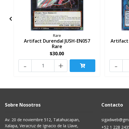
Rare
Artifact Durendal JUSH-EN057
Artifac
Rare
$30.00
-
+
-
Sobre Nosotros
Contacto
Av. 20 de noviembre 512, Tatahuicapan,
sigadweb@gma
Xalapa, Veracruz de Ignacio de la Llave,
+52 1 228 243