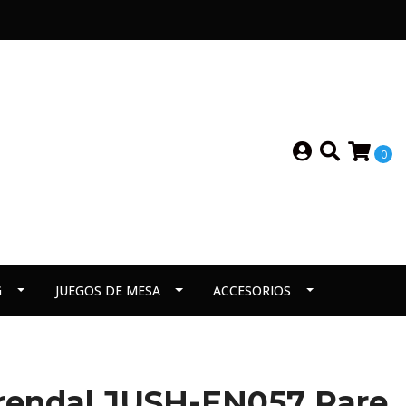
0
G
JUEGOS DE MESA
ACCESORIOS
urendal JUSH-EN057 Rare