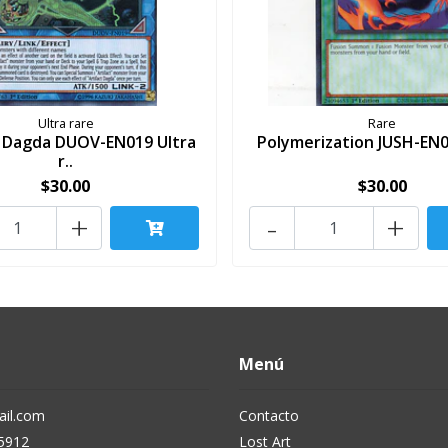
Ultra rare
Rare
t Dagda DUOV-EN019 Ultra
Polymerization JUSH-EN
r..
$30.00
$30.00
+
-
+
Menú
il.com
Contacto
5912
Lost Art