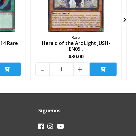
Rare
014 Rare
Herald of the Arc Light JUSH-
N
EN05..
$30.00
-
+
Síguenos