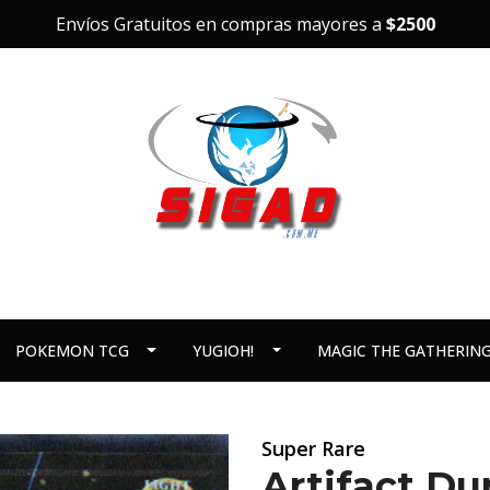
Envíos Gratuitos en compras mayores a
$2500
POKEMON TCG
YUGIOH!
MAGIC THE GATHERIN
Super Rare
Artifact D