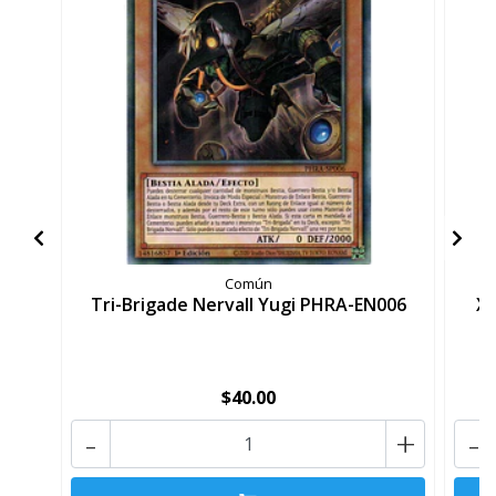
Común
Tri-Brigade Nervall Yugi PHRA-EN006
X3
$40.00
-
+
-