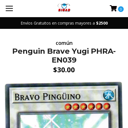
0
Envíos Gratuitos en compras mayores a
$2500
común
Penguin Brave Yugi PHRA-
EN039
$30.00