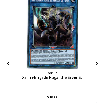
común
X3 Tri-Brigade Rugal the Silver S..
T
$30.00