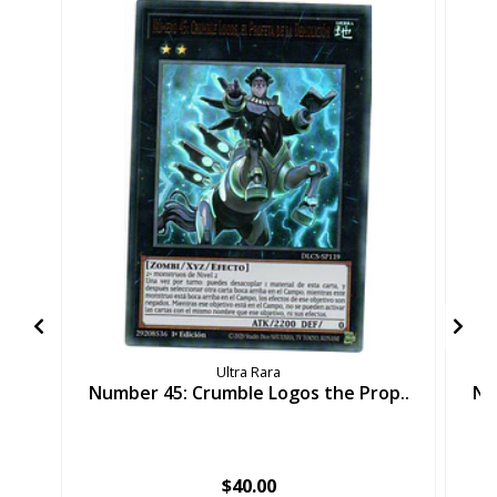
Ultra Rara
Number 45: Crumble Logos the Prop..
Nu
$40.00