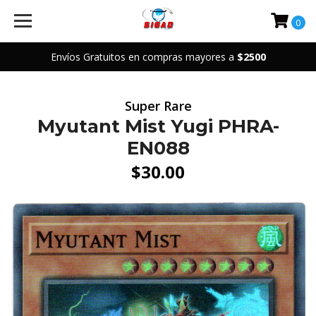
0
Envíos Gratuitos en compras mayores a
$2500
Super Rare
Myutant Mist Yugi PHRA-
EN088
$30.00