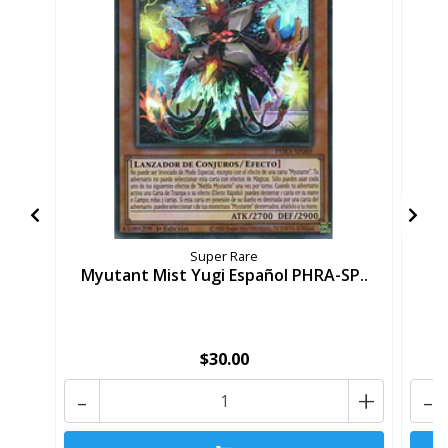
Super Rare
Myutant Mist Yugi Español PHRA-SP..
M
$30.00
-
+
-