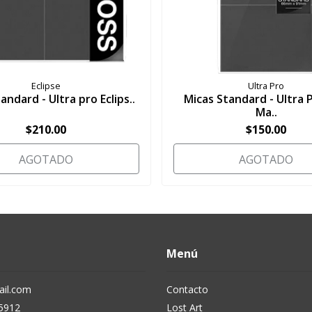
Eclipse
Ultra Pro
andard - Ultra pro Eclips..
Micas Standard - Ultra 
Ma..
$210.00
$150.00
AGOTADO
AGOTADO
Menú
il.com
Contacto
5912
Lost Art