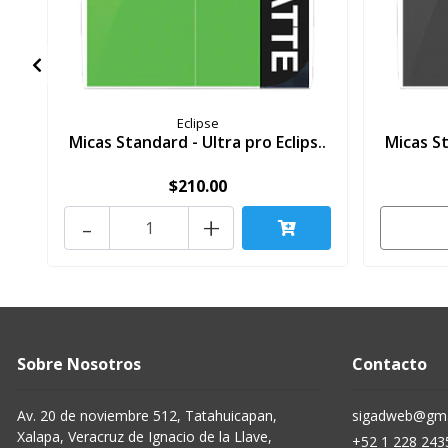
Eclipse
Micas Standard - Ultra pro Eclips..
Micas St
$210.00
-
+
Sobre Nosotros
Contacto
Av. 20 de noviembre 512, Tatahuicapan,
sigadweb@gma
Xalapa, Veracruz de Ignacio de la Llave,
+52 1 228 243