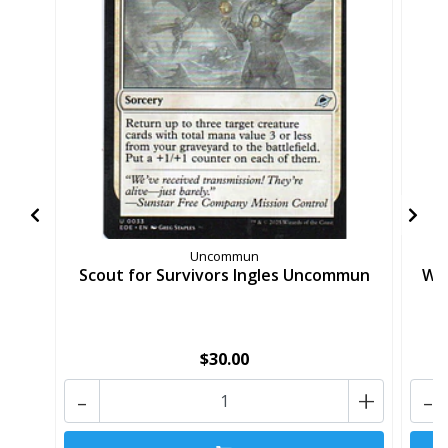
Uncommun
Scout for Survivors Ingles Uncommun
We
$30.00
-
+
-