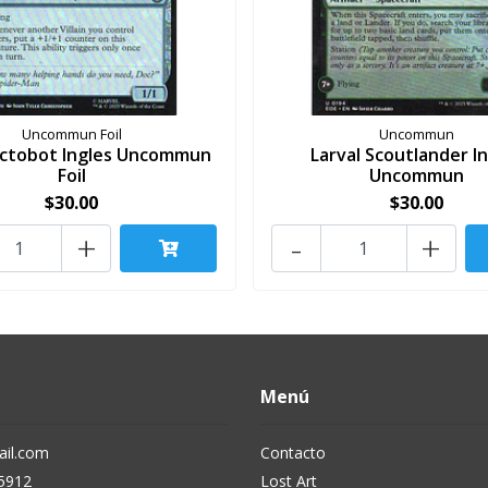
Uncommun Foil
Uncommun
Octobot Ingles Uncommun
Larval Scoutlander I
Foil
Uncommun
$30.00
$30.00
+
-
+
Menú
il.com
Contacto
5912
Lost Art