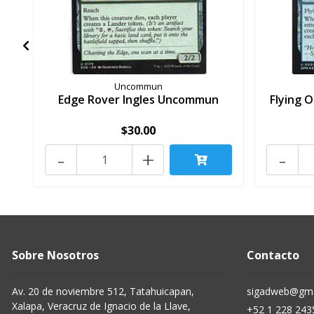
Uncommun
Edge Rover Ingles Uncommun
Flying 
$30.00
-
+
-
Sobre Nosotros
Contacto
Av. 20 de noviembre 512, Tatahuicapan,
sigadweb@gma
Xalapa, Veracruz de Ignacio de la Llave,
+52 1 228 243