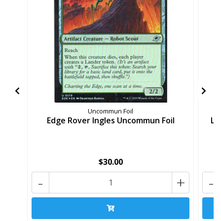
Uncommun Foil
Edge Rover Ingles Uncommun Foil
La
$30.00
-
+
-