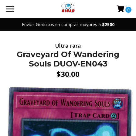
0
Envíos Gratuitos en compras mayores a
$2500
Ultra rara
Graveyard Of Wandering
Souls DUOV-EN043
$30.00