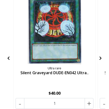
Ultra rare
Silent Graveyard DUDE-EN042 Ultra..
Si
$40.00
-
+
-