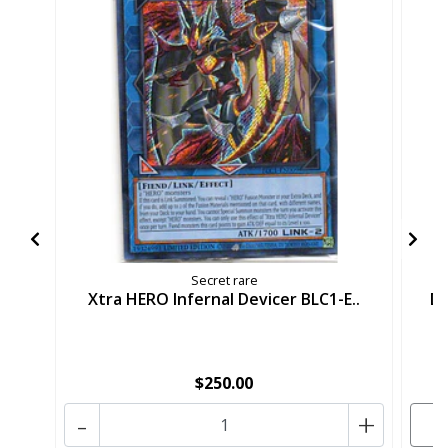
Secret rare
Xtra HERO Infernal Devicer BLC1-E..
De
$250.00
-
+