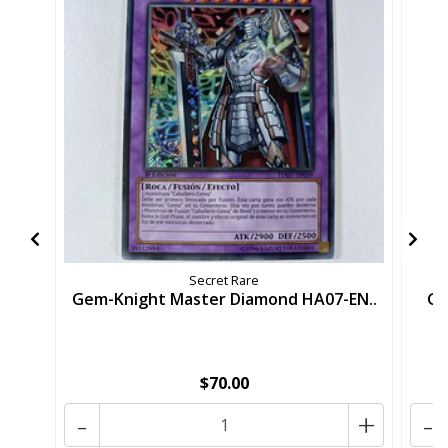
Secret Rare
Gem-Knight Master Diamond HA07-EN..
Ge
$70.00
-
+
-