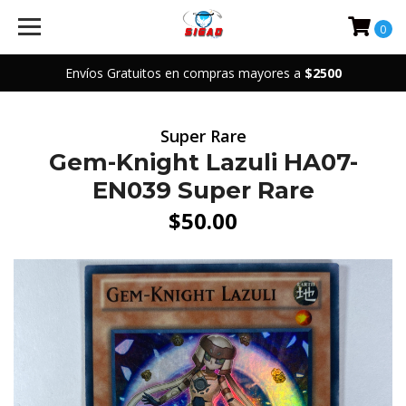
0
Envíos Gratuitos en compras mayores a
$2500
Super Rare
Gem-Knight Lazuli HA07-
EN039 Super Rare
$50.00