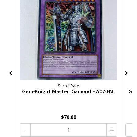
Secret Rare
Gem-Knight Master Diamond HA07-EN..
Gem
$70.00
-
+
-