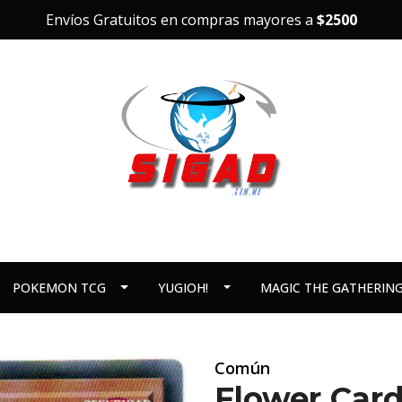
Envíos Gratuitos en compras mayores a
$2500
POKEMON TCG
YUGIOH!
MAGIC THE GATHERIN
Común
Flower Card