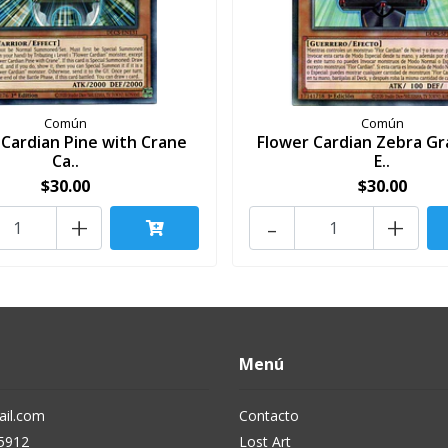
Común
Común
 Cardian Pine with Crane
Flower Cardian Zebra Gr
Ca..
E..
$30.00
$30.00
+
-
+
Menú
il.com
Contacto
5912
Lost Art