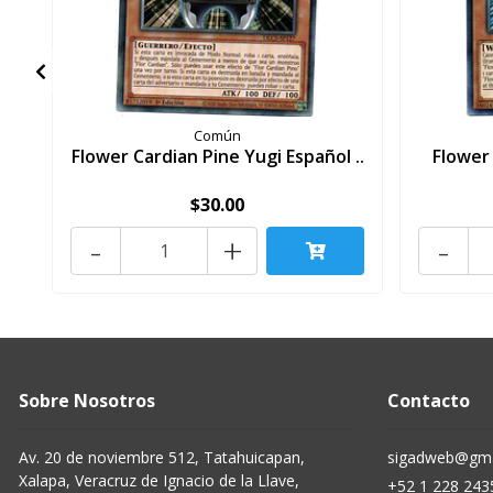
Común
Flower Cardian Pine Yugi Español ..
Flower
$30.00
-
+
-
Sobre Nosotros
Contacto
Av. 20 de noviembre 512, Tatahuicapan,
sigadweb@gma
Xalapa, Veracruz de Ignacio de la Llave,
+52 1 228 243