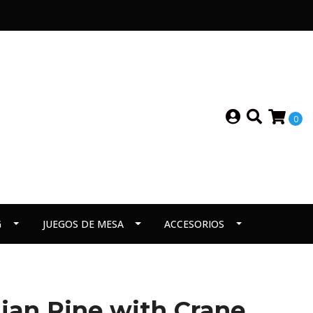
0
G
JUEGOS DE MESA
ACCESORIOS
ian Pine with Crane