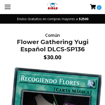
0
Envíos Gratuitos en compras mayores a
$2500
Común
Flower Gathering Yugi
Español DLCS-SP136
$30.00