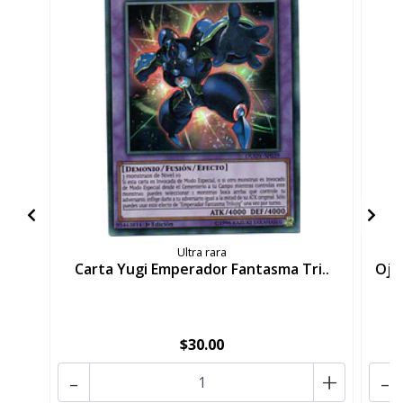
Ultra rara
Carta Yugi Emperador Fantasma Tri..
Oja
$30.00
-
+
-