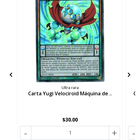
Ultra rara
Carta Yugi Velociroid Máquina de ..
Ca
$30.00
-
+
-