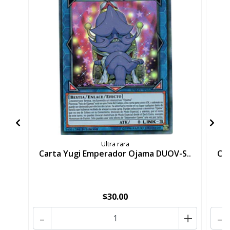
Ultra rara
Carta Yugi Emperador Ojama DUOV-S..
Ca
$30.00
-
+
-