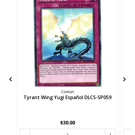
Común
Tyrant Wing Yugi Español DLCS-SP059
D
$30.00