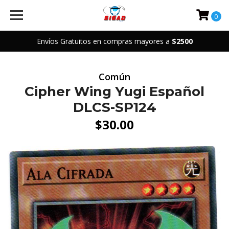
0
Envíos Gratuitos en compras mayores a
$2500
Común
Cipher Wing Yugi Español
DLCS-SP124
$30.00