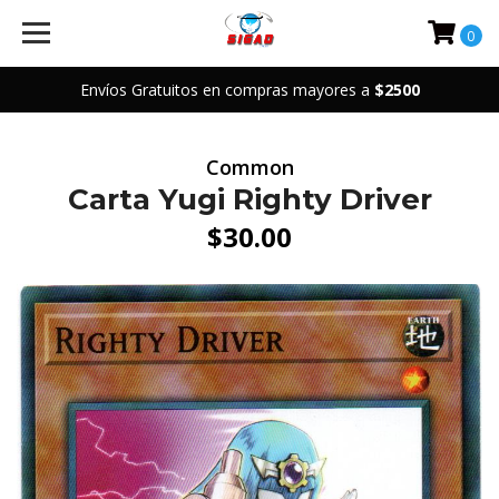
0
Envíos Gratuitos en compras mayores a
$2500
Common
Carta Yugi Righty Driver
$30.00