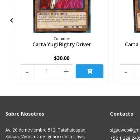
Common
Carta Yugi Righty Driver
Carta
$30.00
-
+
-
Sobre Nosotros
Contacto
Av. 20 de noviembre 512, Tatahuicapan,
sigadweb@gma
Xalapa, Veracruz de Ignacio de la Llave,
+52 1 228 243