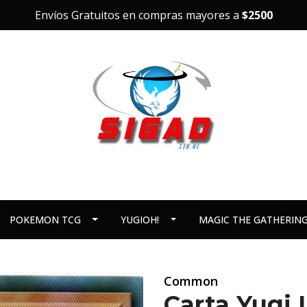
Envíos Gratuitos en compras mayores a
$2500
POKEMON TCG
YUGIOH!
MAGIC THE GATHERIN
Common
Carta Yugi 