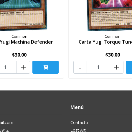
Common
Common
 Yugi Machina Defender
Carta Yugi Torque Tun
$30.00
$30.00
+
-
+
Menú
il.com
Contacto
5912
Lost Art