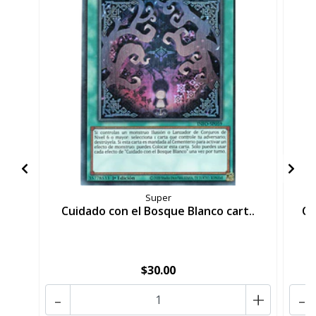
Super
Cuidado con el Bosque Blanco cart..
Cu
$30.00
-
+
-