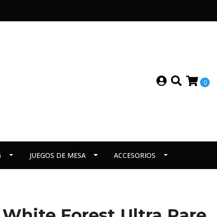
0
G
JUEGOS DE MESA
ACCESORIOS
White Forest Ultra Rare