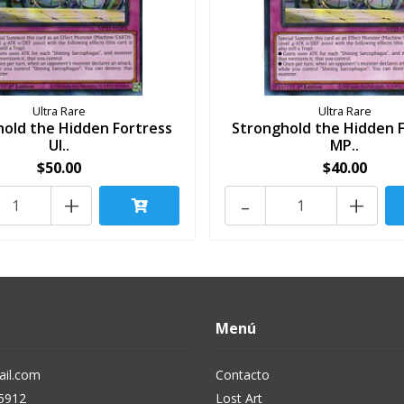
Ultra Rare
Ultra Rare
old the Hidden Fortress
Stronghold the Hidden 
Ul..
MP..
$50.00
$40.00
+
-
+
Menú
il.com
Contacto
5912
Lost Art