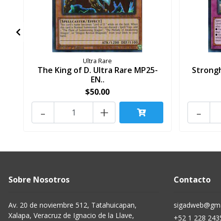
Ultra Rare
The King of D. Ultra Rare MP25-
Strongh
EN..
$50.00
-
+
-
Sobre Nosotros
Contacto
Av. 20 de noviembre 512, Tatahuicapan,
sigadweb@gma
Xalapa, Veracruz de Ignacio de la Llave,
+52 1 228 243