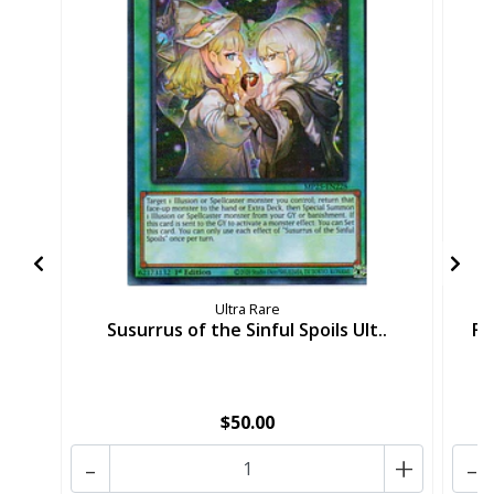
Ultra Rare
Susurrus of the Sinful Spoils Ult..
Fi
$50.00
-
+
-