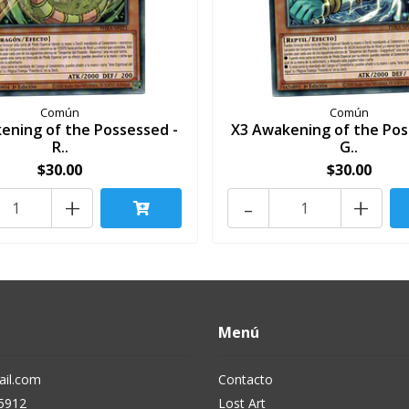
Común
Común
ening of the Possessed -
X3 Awakening of the Pos
R..
G..
$30.00
$30.00
+
-
+
Menú
il.com
Contacto
5912
Lost Art