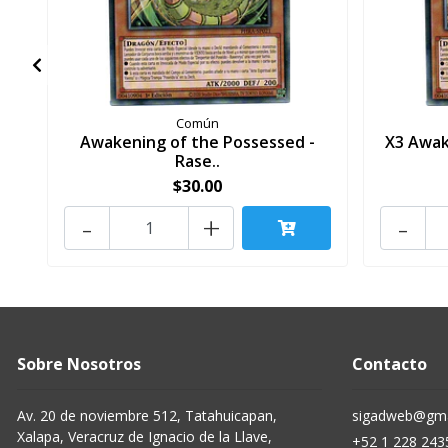
Común
Awakening of the Possessed -
X3 Awak
Rase..
$30.00
-
+
-
Sobre Nosotros
Contacto
Av. 20 de noviembre 512, Tatahuicapan,
sigadweb@gma
Xalapa, Veracruz de Ignacio de la Llave,
+52 1 228 243