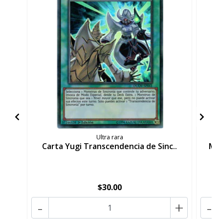
Ultra rara
Carta Yugi Transcendencia de Sinc..
Ma
$30.00
-
+
-