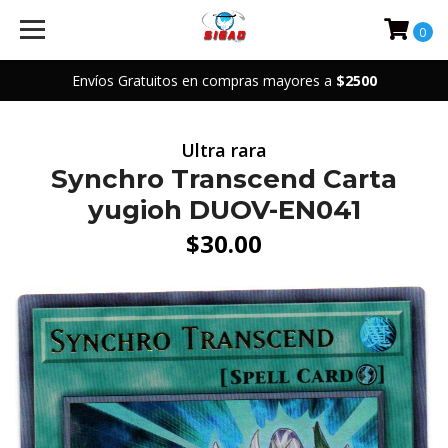
0
Envíos Gratuitos en compras mayores a
$2500
Ultra rara
Synchro Transcend Carta
yugioh DUOV-EN041
$30.00