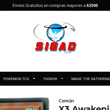
Envíos Gratuitos en compras mayores a
$2500
POKEMON TCG
YUGIOH!
MAGIC THE GATHERIN
Común
X3 Awakenin