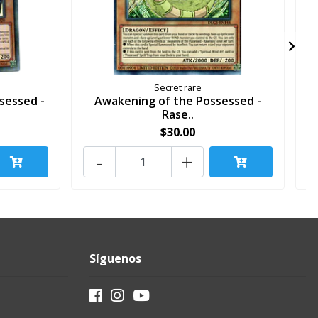
Secret rare
sessed -
Awakening of the Possessed -
Rase..
$30.00
-
+
Síguenos