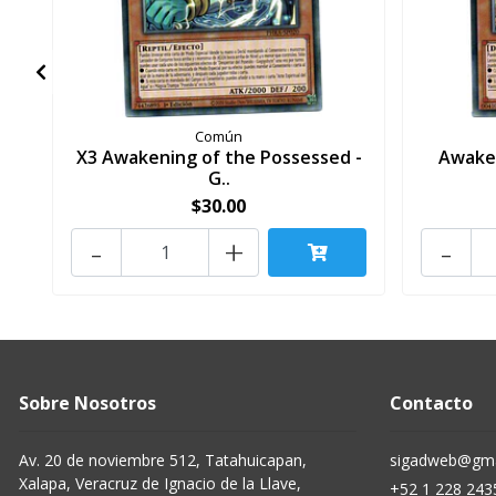
Común
X3 Awakening of the Possessed -
Awaken
G..
$30.00
-
+
-
Sobre Nosotros
Contacto
Av. 20 de noviembre 512, Tatahuicapan,
sigadweb@gma
Xalapa, Veracruz de Ignacio de la Llave,
+52 1 228 243