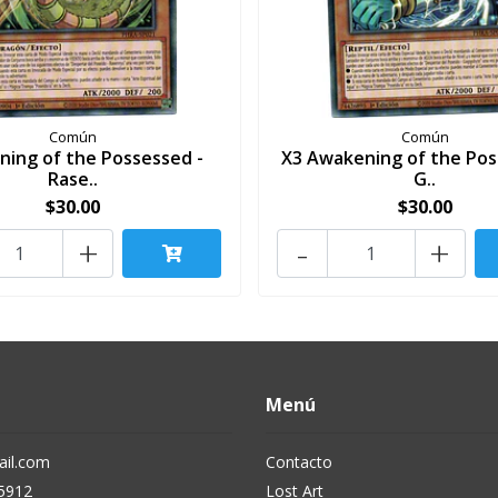
Común
Común
ing of the Possessed -
X3 Awakening of the Pos
Rase..
G..
$30.00
$30.00
+
-
+
Menú
il.com
Contacto
5912
Lost Art