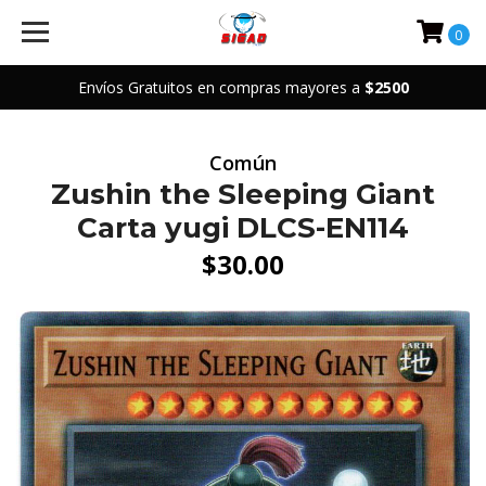
0
Envíos Gratuitos en compras mayores a
$2500
Común
Zushin the Sleeping Giant
Carta yugi DLCS-EN114
$30.00