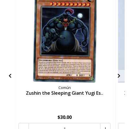
Común
Zushin the Sleeping Giant Yugi Es..
Zu
$30.00