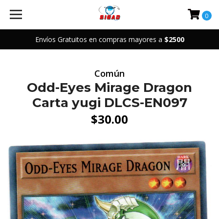
0
Envíos Gratuitos en compras mayores a
$2500
Común
Odd-Eyes Mirage Dragon
Carta yugi DLCS-EN097
$30.00