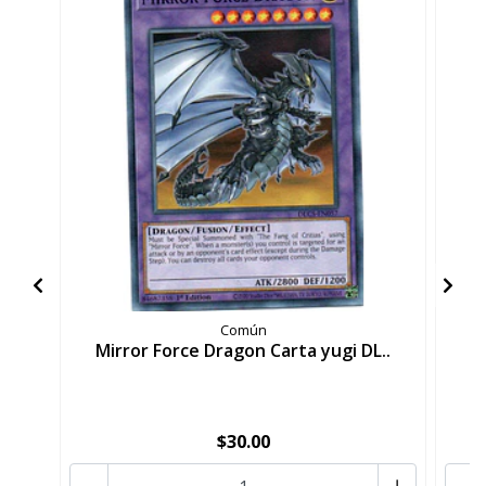
Común
Mirror Force Dragon Carta yugi DL..
D
$30.00