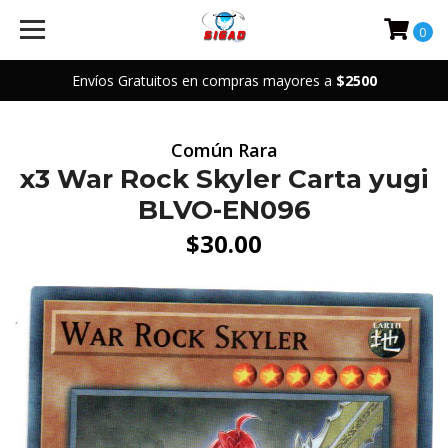
0
Envíos Gratuitos en compras mayores a
$2500
Común Rara
x3 War Rock Skyler Carta yugi
BLVO-EN096
$30.00