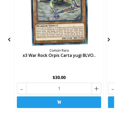
Común Rara
x3 War Rock Orpis Carta yugi BLVO..
x
$30.00
-
+
-