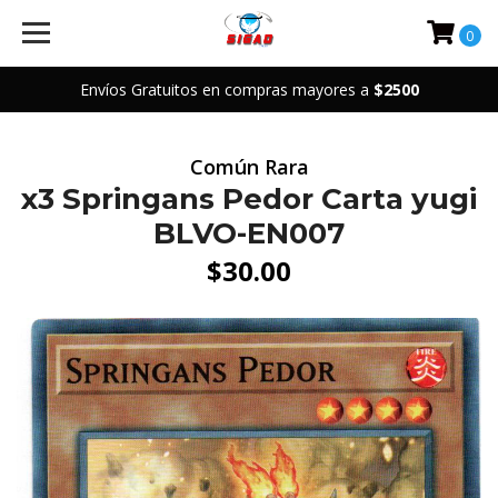
0
Envíos Gratuitos en compras mayores a
$2500
Común Rara
x3 Springans Pedor Carta yugi
BLVO-EN007
$30.00