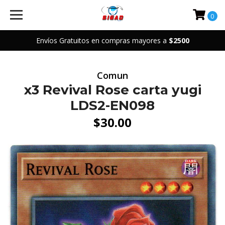
0
Envíos Gratuitos en compras mayores a
$2500
Comun
x3 Revival Rose carta yugi
LDS2-EN098
$30.00