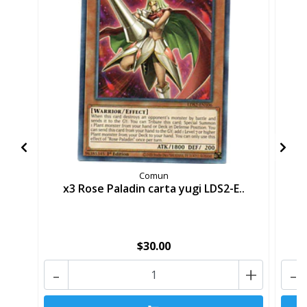
Comun
x3 Rose Paladin carta yugi LDS2-E..
x
$30.00
-
+
-