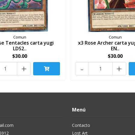
Comun
Comun
se Tentacles carta yugi
x3 Rose Archer carta yu
LDS2..
EN..
$30.00
$30.00
+
-
+
Menú
il.com
Contacto
5912
Lost Art