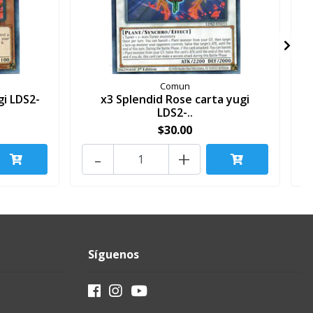
Comun
gi LDS2-
x3 Splendid Rose carta yugi
LDS2-..
$30.00
-
+
Síguenos