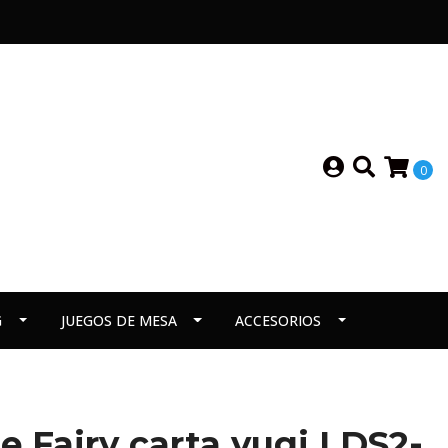
0
G
JUEGOS DE MESA
ACCESORIOS
e Fairy carta yugi LDS2-