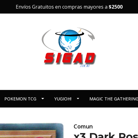
Envíos Gratuitos en compras mayores a
$2500
POKEMON TCG
YUGIOH!
MAGIC THE GATHERIN
Comun
x3 Dark Ros