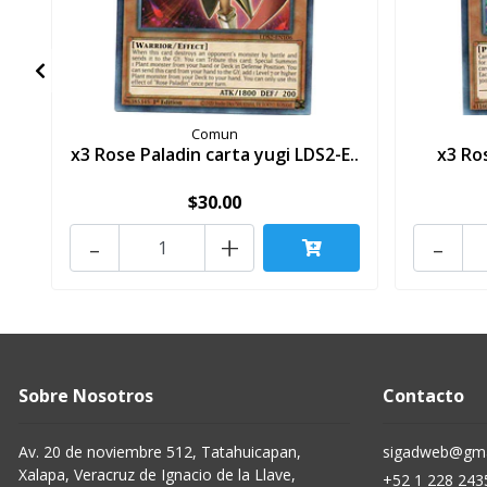
Comun
x3 Rose Paladin carta yugi LDS2-E..
x3 Ro
$30.00
-
+
-
Sobre Nosotros
Contacto
Av. 20 de noviembre 512, Tatahuicapan,
sigadweb@gma
Xalapa, Veracruz de Ignacio de la Llave,
+52 1 228 243