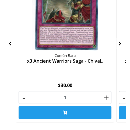
Común Rara
x3 Ancient Warriors Saga - Chival..
x3
$30.00
-
+
-