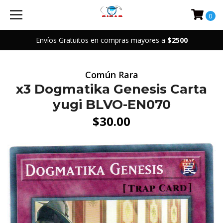
0
Envíos Gratuitos en compras mayores a
$2500
Común Rara
x3 Dogmatika Genesis Carta
yugi BLVO-EN070
$30.00