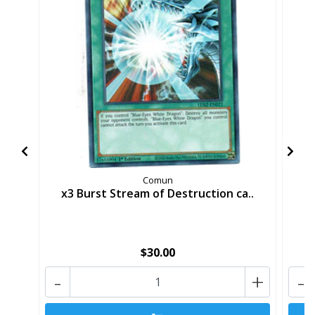
Comun
x3 Burst Stream of Destruction ca..
x
$30.00
-
+
-