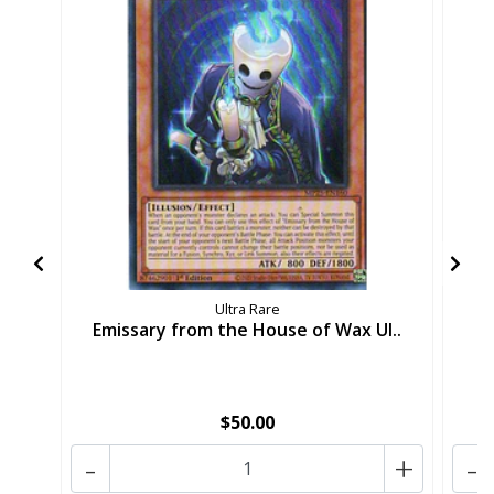
Ultra Rare
Emissary from the House of Wax Ul..
T
$50.00
-
+
-