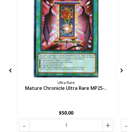
Ultra Rare
Mature Chronicle Ultra Rare MP25-..
W
$50.00
-
+
-