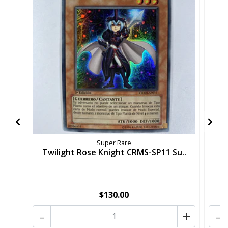
Super Rare
Twilight Rose Knight CRMS-SP11 Su..
M
$130.00
-
+
-