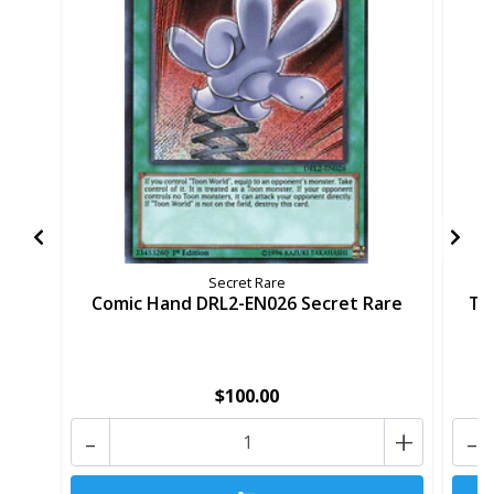
Secret Rare
Comic Hand DRL2-EN026 Secret Rare
To
$100.00
-
+
-