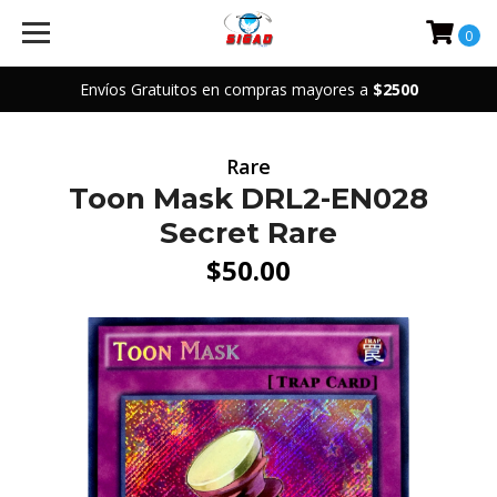
0
Envíos Gratuitos en compras mayores a
$2500
Rare
Toon Mask DRL2-EN028
Secret Rare
$50.00