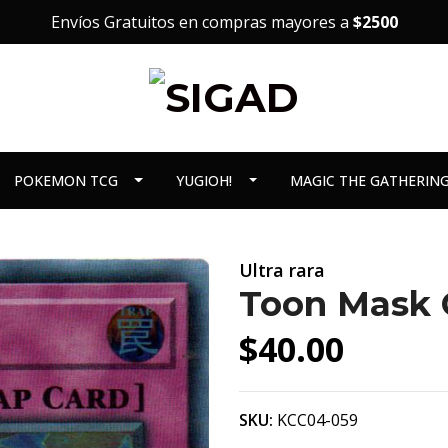
Envíos Gratuitos en compras mayores a
$2500
POKEMON TCG
YUGIOH!
MAGIC THE GATHERIN
Ultra rara
Toon Mask 
$40.00
SKU:
KCC04-059