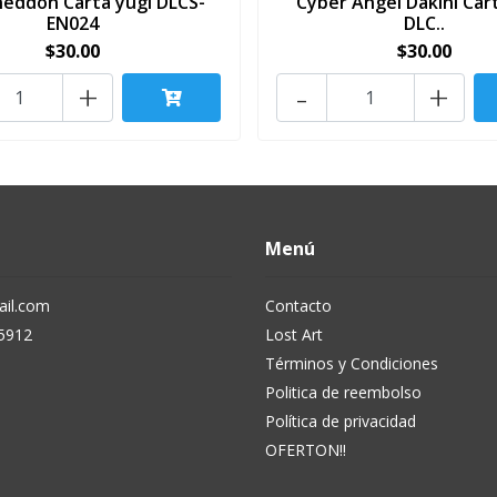
eddon Carta yugi DLCS-
Cyber Angel Dakini Car
EN024
DLC..
$30.00
$30.00
+
-
+
Menú
il.com
Contacto
5912
Lost Art
Términos y Condiciones
Politica de reembolso
Política de privacidad
OFERTON!!