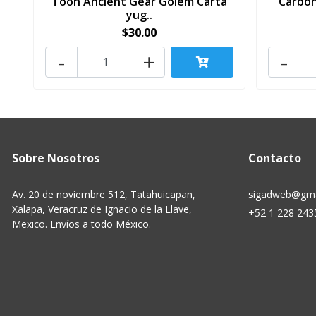
Toon Ancient Gear Golem Carta
Carbon
yug..
$30.00
-
+
-
Sobre Nosotros
Contacto
Av. 20 de noviembre 512, Tatahuicapan,
sigadweb@gma
Xalapa, Veracruz de Ignacio de la Llave,
+52 1 228 243
Mexico. Envíos a todo México.