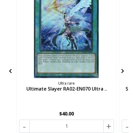
Ultra rare
Ultimate Slayer RA02-EN070 Ultra ..
St
$40.00
-
+
-