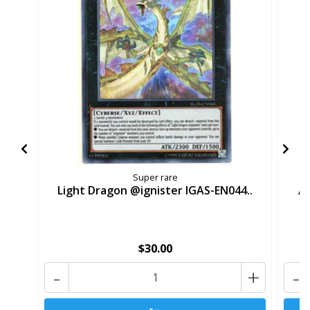
Super rare
Light Dragon @ignister IGAS-EN044..
Ar
$30.00
-
+
-