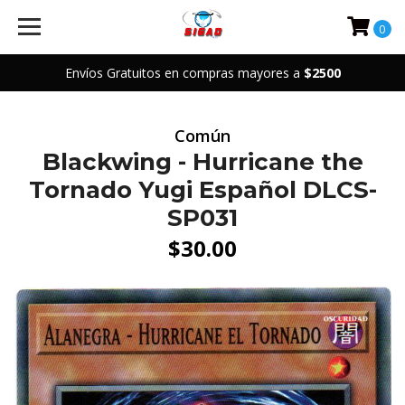
0
Envíos Gratuitos en compras mayores a
$2500
Común
Blackwing - Hurricane the
Tornado Yugi Español DLCS-
SP031
$30.00