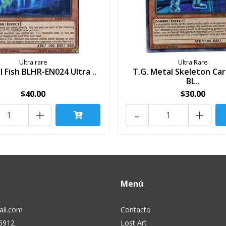
Ultra rare
Ultra Rare
ll Fish BLHR-EN024 Ultra ..
T.G. Metal Skeleton Car
BL..
$40.00
$30.00
+
-
+
Menú
il.com
Contacto
5912
Lost Art