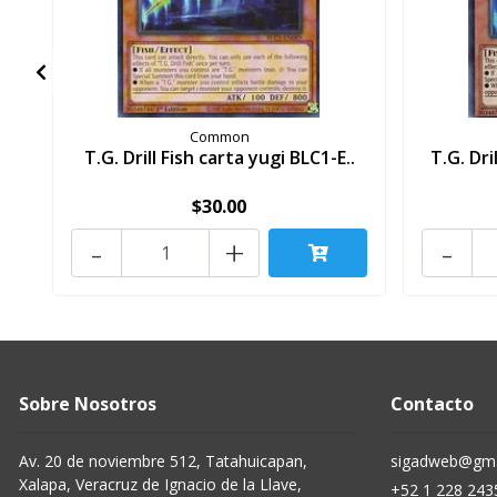
Common
T.G. Drill Fish carta yugi BLC1-E..
T.G. Dri
$30.00
-
+
-
Sobre Nosotros
Contacto
Av. 20 de noviembre 512, Tatahuicapan,
sigadweb@gma
Xalapa, Veracruz de Ignacio de la Llave,
+52 1 228 243