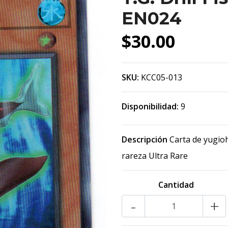
EN024
$30.00
SKU:
KCC05-013
Disponibilidad:
9
Descripción
Carta de yugioh
rareza Ultra Rare
Cantidad
-
+