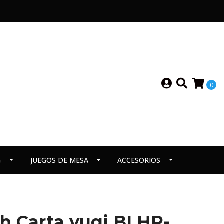
0
G
JUEGOS DE MESA
ACCESORIOS
ish Carta yugi BLHR-