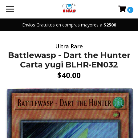
0
Envíos Gratuitos en compras mayores a
$2500
Ultra Rare
Battlewasp - Dart the Hunter
Carta yugi BLHR-EN032
$40.00