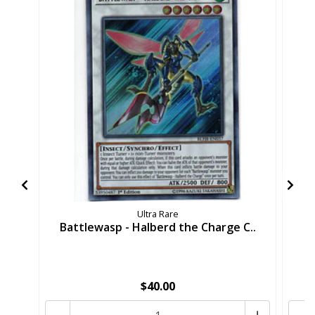
Ultra Rare
Battlewasp - Halberd the Charge C..
Ba
$40.00