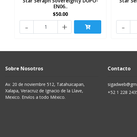
Star Seraph Sovereignty DUPO-
Star S
EN06..
$50.00
-
+
-
Sobre Nosotros
Contacto
Av. 20 de noviembre 512, Tatahuicapan,
sigadweb@gma
Xalapa, Veracruz de Ignacio de la Llave,
+52 1 228 243
Mexico. Envíos a todo México.