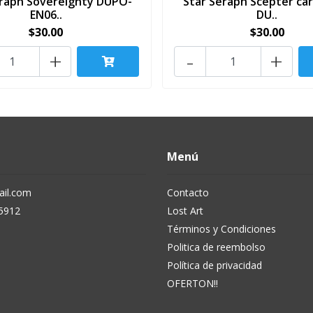
eraph Sovereignty DUPO-
Star Seraph Scepter car
EN06..
DU..
$30.00
$30.00
+
-
+
Menú
il.com
Contacto
5912
Lost Art
Términos y Condiciones
Politica de reembolso
Política de privacidad
OFERTON!!