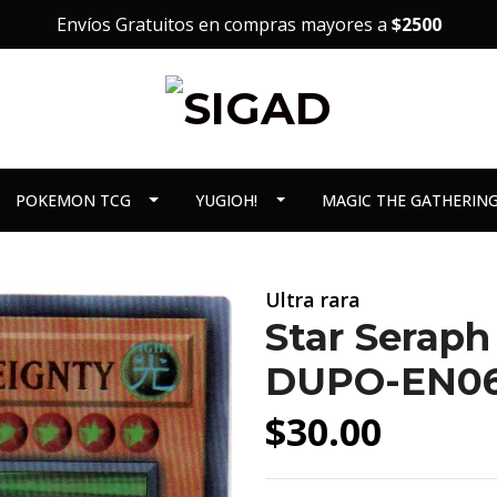
Envíos Gratuitos en compras mayores a
$2500
POKEMON TCG
YUGIOH!
MAGIC THE GATHERIN
Ultra rara
Star Seraph
DUPO-EN06
$30.00