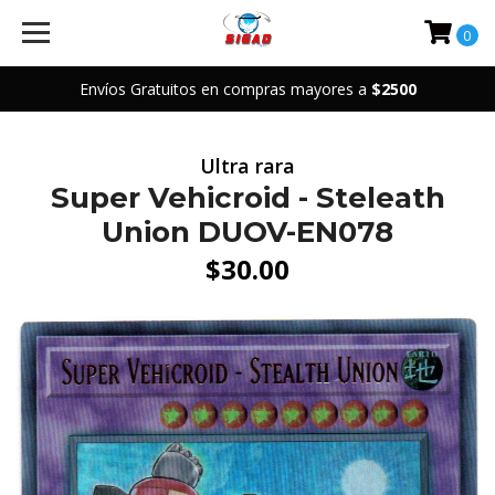
0
Envíos Gratuitos en compras mayores a
$2500
Ultra rara
Super Vehicroid - Steleath
Union DUOV-EN078
$30.00