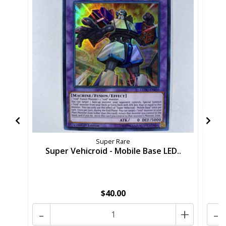
Super Rare
Super Vehicroid - Mobile Base LED..
C
$40.00
-
+
-